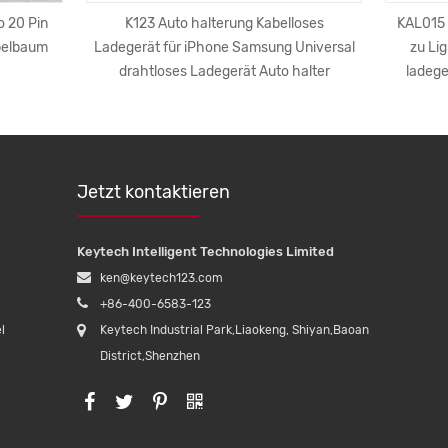
o 20 Pin
K123 Auto halterung Kabelloses
KAL015 
belbaum
Ladegerät für iPhone Samsung Universal
zu Li
drahtloses Ladegerät Auto halter
ladege
Jetzt kontaktieren
Keytech Intelligent Technologies Limited
ken@keytech123.com
+86-400-6583-123
l
Keytech Industrial Park,Liaokeng, Shiyan,Baoan
District,Shenzhen