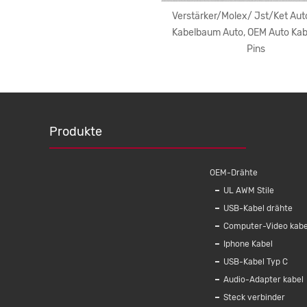
0 Drucker kabel USB Typ A zu B
Verstärker/Molex/ Jst/Ket Aut
h zu männlich Drucker kabel für
Kabelbaum Auto, OEM Auto Ka
pson HP Label DAC USB Drucker
Pins
Produkte
OEM-Drähte
UL AWM Stile
USB-Kabel drähte
Computer-Video kabe
Iphone Kabel
USB-Kabel Typ C
Audio-Adapter kabel
Steck verbinder