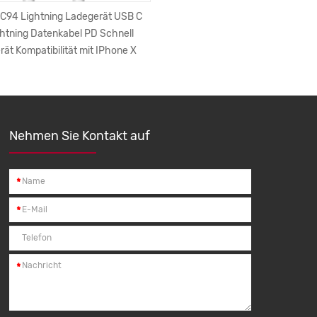
C94 Lightning Ladegerät USB C
KBE008 Großhandel Headset
ghtning Datenkabel PD Schnell
Magnetische Bluetooth Ohrhö
rät Kompatibilität mit IPhone X
Kopfhörer Deep Bass Kopfhör
Schwarz Wasserdicht
Nehmen Sie Kontakt auf
*
*
*