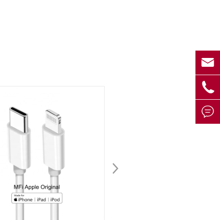


