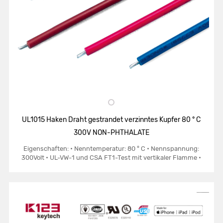
UL1015 Haken Draht gestrandet verzinntes Kupfer 80 ° C
300V NON-PHTHALATE
Eigenschaften: • Nenntemperatur: 80 ° C • Nennspannung:
300Volt • UL-VW-1 und CSA FT1-Test mit vertikaler Flamme •
Gleichmäßige Dicke des Drahtes, um ein einfaches Abziehen und
Schneiden zu gewährleisten • Resistent...